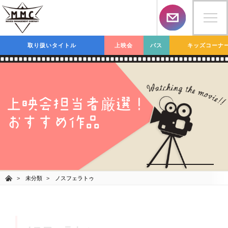
取り扱いタイトル
上映会
バス
キッズコーナ
上映会担当者
選！
厳
おすすめ作品
未分類
ノスフェラトゥ