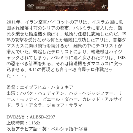
2011年。イラン空軍パイロットのアリは、イスラム国に包
囲され陥落寸前のシリアの都市、パルミラに潜入した。難
民を乗せた輸送機を飛ばす、危険な任務に志願したのだ。IS
ISの攻撃を受けながら何とか離陸に成功したアリは、首都ダ
マスカスに向け飛行を続けるが、難民の中にテロリストが
潜んでいた。蜂起したテロリストにより、輸送機はハイジ
ャックされてしまう。パルミラに連れ戻されたアリは、ISIS
の恐るべき計画を知る。それは輸送機をダマスカスに突っ
込ませる、9.11の再現とも言うべき自爆テロ作戦だっ
た・・・。
監督：エイブラヒム・ハタミキア
出演：ババク・ハミディアン、ハジ・ヘジャジファー、リ
ース・モフティ、ピエール・ダハー、カレッド・アルサイ
ド、ラミ・アタラ、ジョセフ・サラマ
DVD品番：ALBSD-2297
上映時間：113分
吹替アラビア語・英・ペルシャ語/日字幕