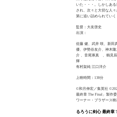
いた・・・。しかしある
され、次々と大切な人々
第に追い詰められていく
監督：大友啓史
出演：
佐藤 健、武井 咲、新
優、伊勢谷友介、神木隆
介 、音尾琢真 、鶴見
輝
有村架純 江口洋介
上映時間：138分
©和月伸宏／集英社 ©2
最終章 The Final」製作
ワーナー・ブラザース映
るろうに剣心 最終章 The