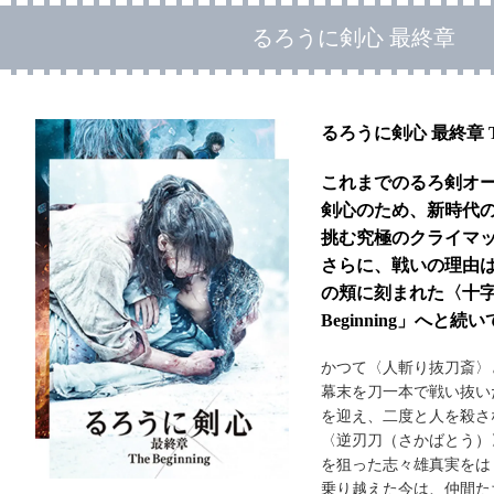
るろうに剣心 最終章
るろうに剣心 最終章 The
これまでのるろ剣オ
剣心のため、新時代
挑む究極のクライマックス
さらに、戦いの理由
の頬に刻まれた〈十字
Beginning」へと続
かつて〈人斬り抜刀斎〉
幕末を刀一本で戦い抜い
を迎え、二度と人を殺さ
〈逆刃刀（さかばとう）
を狙った志々雄真実をは
乗り越えた今は、仲間た