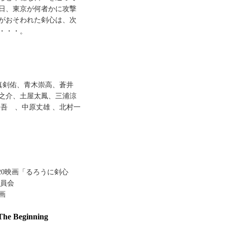
日、東京が何者かに攻撃
がおそわれた剣心は、次
・・・。
田真剣佑、青木崇高、蒼井
之介、土屋太鳳、三浦涼
辰吾 、中原丈雄 、北村一
020映画「るろうに剣心
委員会
画
 Beginning