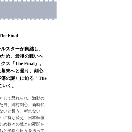
 Final
ールスターが集結し、
のため、最後の戦いへ
「The Final」。
は幕末へと遡り、剣心
傷の謎〉に迫る「The
いていく。
として恐れられ、激動の
た男、緋村剣心。新時代
ないと誓う。斬れない
〉に持ち替え、日本転覆
じめ数々の敵との死闘を
ちと平穏な日々を送って