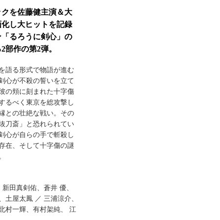
ックを佐藤健主演＆大
画化し大ヒットを記録
ン「るろうに剣心」の
2部作の第2弾。
を語る形式で物語が進む
剣心が不殺の誓いを立て
彼の頬に刻まれた十字傷
するべく東京を総攻撃し
縁との壮絶な戦い。その
抜刀斎」と恐れられてい
剣心が自らの手で斬殺し
存在、そして十字傷の謎
。
、新田真剣佑、蒼井 優、
、土屋太鳳 ／ 三浦涼介、
北村一輝、有村架純、 江