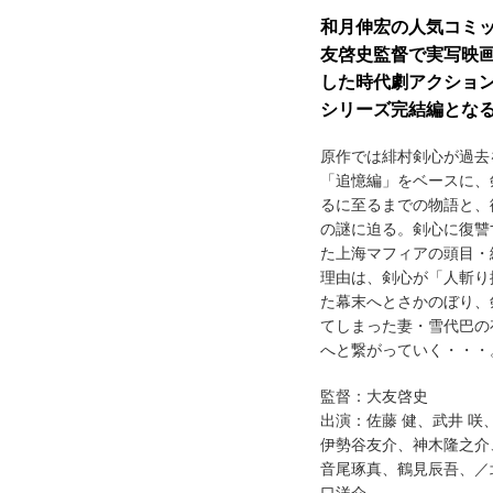
和月伸宏の人気コミ
友啓史監督で実写映
した時代劇アクショ
シリーズ完結編となる
原作では緋村剣心が過去
「追憶編」をベースに、
るに至るまでの物語と、
の謎に迫る。剣心に復讐
た上海マフィアの頭目・
理由は、剣心が「人斬り
た幕末へとさかのぼり、
てしまった妻・雪代巴の
へと繋がっていく・・・
監督：大友啓史
出演：佐藤 健、武井 咲
伊勢谷友介、神木隆之介
音尾琢真、鶴見辰吾、／