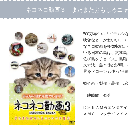
ネコネコ動画３ またまたおもしろニ
500万再生の「イモム
映像など、かわいい、ユ
なネコ動画を多数収録。
いる日本の島は、約30
佐柳島をチョイス。島猫
ス方法、島全体の説明、
景をドローンも使った撮
監企画・製作・著作：坂
上映時間：45分
© 2018ＡＭＧエンタテ
ＡＭＧエンタテインメン