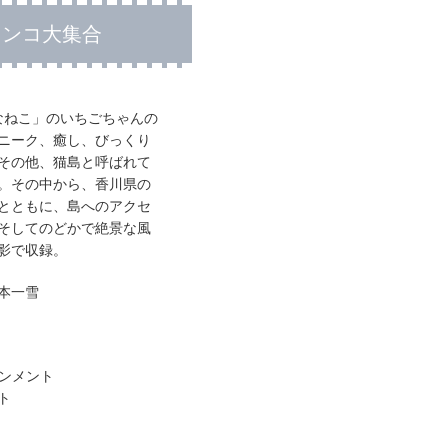
ャンコ大集合
シなねこ」のいちごちゃんの
ニーク、癒し、びっくり
その他、猫島と呼ばれて
島。その中から、香川県の
とともに、島へのアクセ
そしてのどかで絶景な風
影で収録。
本一雪
インメント
ト