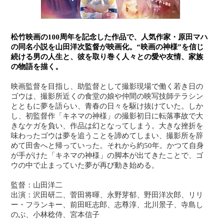
松竹映画の100周年を記念した作品で、人気作家・原田マハ
の同名小説を山田洋次監督が映画化。“映画の神様”を信じ
続ける男の人生と、彼を取り巻く人々との愛や友情、家族
の物語を描く。
映画監督を目指し、助監督として撮影現場で働く若き日の
ゴウは、撮影所近くの食堂の娘や仲間の映写技師テラシン
とともに夢を語らい、青春の日々を駆け抜けていた。しか
し、初監督作「キネマの神様」の撮影初日に転落事故で大
きなケガを負い、作品は幻となってしまう。大きな挫折を
味わったゴウは夢を追うことを諦めてしまい、撮影所を辞
めて田舎へと帰っていった。それから約50年。かつて自身
が手がけた「キネマの神様」の脚本が出てきたことで、ゴ
ウの中で止まっていた夢が再び動き始める。
監督：山田洋二
出演：沢田研二、菅田将暉、永野芽郁、野田洋次郎、リリ
ー・フランキー、前田旺志郎、志尊淳、北川景子、寺島し
のぶ、小林稔侍、宮本信子