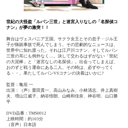
世紀の大怪盗「ルパン三世」と迷宮入りなしの「名探偵コ
ナン」が夢の激突！！
舞台はヴェスパニア王国。サクラ女王とその息子・ジル王
子が猟銃事故で死んでしまう。その悲劇的なニュースは、
世界中に知れ渡った。それは江戸川コナン、そしてルパン
三世の耳にも例外なく…。決して交わるはずがない「世紀
の大泥棒」と「迷宮なしの名探偵」。出会ってしまえば、
おのずと戦う運命にある二人。その時は、必ずやってく
る・・。果たしてルパンVSコナンの決着はいかに?
監督：亀垣 一
出演：（声）栗田貫一、高山みなみ、小林清志、井上真樹
夫、増山江威子、納谷悟朗、山崎和佳奈、神谷明、山口勝
平
DVD品番：TMS0012
上映時間：約103分
（音声）日本語