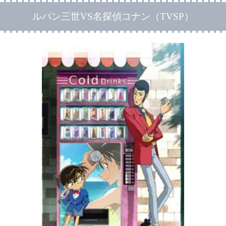
ルパン三世VS名探偵コナン（TVSP）