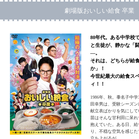
劇場版おいしい給食 卒業
80年代。ある中学校
と生徒が、静かな「
―。
それは、どちらが給
か」！
今世紀最大の給食ス
ィ！！
1986年、秋。黍名子中
田幸男は、受験シーズン
献立表ばかりを気にして
苗はそんな甘利田に呆れ
抱えていた。ある日、給
り、不穏な空気を感じた
立ち上がるが…。