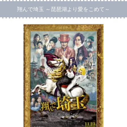
翔んで埼玉 ～琵琶湖より愛をこめて～