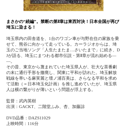
まさかの“続編”。禁断の第Ⅱ章は東西対決！日本全国が再び
埼玉に染まる！
埼玉県内の田舎道を、1台のワゴン車が与野在住の家族を乗
せて、熊谷に向かって走っている。カーラジオからは、埼
玉のご当地ソング「人生たまたま…さいたまで」に続き、D
Jが語る、埼玉にまつわる都市伝説・第Ⅱ章が流れ始める―
―。
その昔、東京から蔑まれていた埼玉県人が、壮大な茶番劇
の末に通行手形を撤廃し、関東に平和が訪れた。埼玉解放
戦線を率いる麻実麗と壇ノ浦百美は、さらなる平和を求め
て活動（＝日本埼玉化計画）を推し進めていたが、埼玉県
人は横の繋がりが薄いという問題が浮上する。
監督：武内英樹
出演：GACKT、二階堂ふみ、杏、加藤諒
DVD品番：DAZS11029
上映時間：116分