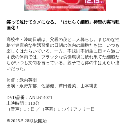
笑って泣けてタメになる。「はたらく細胞」待望の実写映
画化！
高校生・漆崎日胡は、父親の茂と二人暮らし。まじめな性
格で健康的な生活習慣の日胡の体内の細胞たちは、いつも
楽しくはたらいている。一方、不規則不摂生に日々を過ご
す茂の体内では、ブラックな労働環境に疲れ果てた細胞た
ちがいつも文句を言っている。親子でも体の中はえらい違
いだった。
監督：武内英樹
出演：永野芽郁、佐藤健、芦田愛菜、山本耕史
DVD品番：ANLB14071
上映時間：110分
（音声）1：日 ／（字幕）1：バリアフリー日
※2025.5.28取扱開始