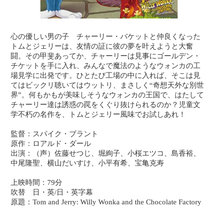
心の優しい男の子 チャーリー・バケットと仲良くなった
トムとジェリーは、友情の証に彼の夢を叶えようと大奮
闘。その甲斐あってか、チャーリーは見事にゴールデン・
チケットを手に入れ、みんなで魔法のようなウォンカの工
場見学に出発です。ひとたび工場の中に入れば、そこは見
てはビックリ聴いてはウットリ、まさしく“奇想天外な別世
界”。何もかもが美味しそうなウォンカの王国で、はたして
チャーリー達は誘惑の罠をくぐり抜けられるのか？児童文
学不朽の名作を、トムとジェリー風味でお試しあれ！
監督：スパイク・ブラント
原作：ロアルド・ダール
出演：（声）佐藤せつじ、堀絢子、小桜エツコ、島香裕、
中尾隆聖、横山だいすけ、小平有希、宝亀克寿
上映時間：79分
吹替 日・英/日・英字幕
原題：Tom and Jerry: Willy Wonka and the Chocolate Factory