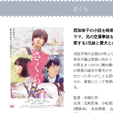
さくら
西加奈子の小説を映
ラマ。兄の交通事故
変する3兄妹と愛犬と
消息不明の父親が2年ぶ
長谷川薫は実家に向かう
の死をきっかけに離れ離
の美貴の誕生や愛犬のサ
せだった日々のことを思
そか、家族にとって奇跡
る。
監督：矢崎仁司
出演：北村匠海、小松菜
(櫻坂46)、 水谷果穂、