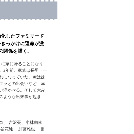
画化したファミリード
をきっかけに運命が激
の関係を描く。
りに家に帰ることになり、
。2年前、家族は長男・一
れになっていた。薫は妹
クラとの出会いなど、幸
い浮かべる。そして大み
のような出来事が起き
奈、 吉沢亮、小林由依
 山谷花純 、加藤雅也、 趙