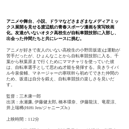
アニメや舞台、小説、ドラマなどさまざまなメディアミッ
クス展開を見せる渡辺航の青春スポーツ漫画を実写映画
化。友達がいないオタク高校生が自転車競技部に入部し、
出会った仲間たちと共にレースに挑む。
アニメが好きで友人のいない高校生の小野田坂道)は運動が
苦手だったが、ひょんなことから自転車競技部に入る。千
葉から秋葉原まで行くためにママチャリを使っていた彼
は、自転車選手として思わぬ才能を発揮する。良きライバ
ル今泉俊輔、マネージャーの寒咲幹ら初めてできた仲間の
ため、坂道は自分を鍛え、自転車競技の楽しさを見いだ
す。
監督：三木康一郎
出演：永瀬廉, 伊藤健太郎, 橋本環奈、伊藤龍汰、竜星涼、
井上瑞稀(HiHi Jets/ジャニーズJr.)
上映時間：112分