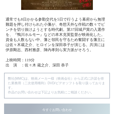
通常でも8日かかる参勤交代を5日で行うよう幕府から無理
難題を押し付けられた小藩が、奇想天外な作戦の数々でピ
ンチを切り抜けようとする時代劇。第37回城戸賞の入選作
を、『鴨川ホルモー』などの本木克英監督が映画化した。
資金も人数もない中、藩と領民を守るため奮闘する藩主に
は佐々木蔵之介、ヒロインを深田恭子が演じる。共演には
伊原剛志、西村雅彦、陣内孝則ら実力派がそろう。
上映時間：119分
出 演 ：佐々木 蔵之介、深田 恭子
弊社(MMC)は、映画メーカー様（映画会社）から正式に許諾を得
た業務用（二次使用権利）DVD/ビデオソフトを取り扱っておりま
す。
作品のお問い合わせは下記よりお気軽にご相談ください。
今すぐお問い合わせ