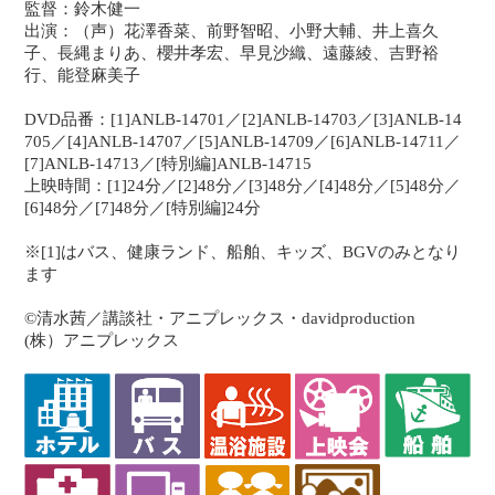
監督：鈴木健一
出演：（声）花澤香菜、前野智昭、小野大輔、井上喜久
子、長縄まりあ、櫻井孝宏、早見沙織、遠藤綾、吉野裕
行、能登麻美子
DVD品番：[1]ANLB-14701／[2]ANLB-14703／[3]ANLB-14
705／[4]ANLB-14707／[5]ANLB-14709／[6]ANLB-14711／
[7]ANLB-14713／[特別編]ANLB-14715
上映時間：[1]24分／[2]48分／[3]48分／[4]48分／[5]48分／
[6]48分／[7]48分／[特別編]24分
※[1]はバス、健康ランド、船舶、キッズ、BGVのみとなり
ます
©清水茜／講談社・アニプレックス・davidproduction
(株）アニプレックス