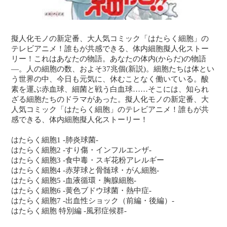
擬人化モノの新定番、大人気コミック「はたらく細胞」の
テレビアニメ！誰もが共感できる、体内細胞擬人化ストー
リー！これはあなたの物語。あなたの体内(からだ)の物語
―。人の細胞の数、およそ37兆個(新説)。細胞たちは体とい
う世界の中、今日も元気に、休むことなく働いている。酸
素を運ぶ赤血球、細菌と戦う白血球……そこには、知られ
ざる細胞たちのドラマがあった。擬人化モノの新定番、大
人気コミック「はたらく細胞」のテレビアニメ！誰もが共
感できる、体内細胞擬人化ストーリー！
はたらく細胞1 -肺炎球菌-
はたらく細胞2 -すり傷・インフルエンザ-
はたらく細胞3 -食中毒・スギ花粉アレルギー
はたらく細胞4 -赤芽球と骨髄球・がん細胞-
はたらく細胞5 -血液循環・胸腺細胞-
はたらく細胞6 -黄色ブドウ球菌・熱中症-
はたらく細胞7 -出血性ショック（前編・後編）-
はたらく細胞 特別編 -風邪症候群-