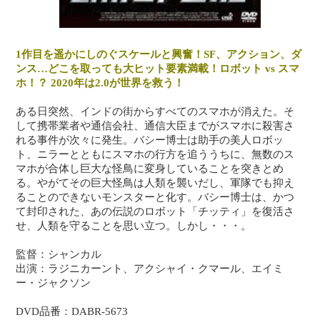
1作目を遥かにしのぐスケールと興奮！SF、アクション、ダ
ンス…どこを取っても大ヒット要素満載！ロボット vs スマ
ホ！？ 2020年は2.0が世界を救う！
ある日突然、インドの街からすべてのスマホが消えた。そ
して携帯業者や通信会社、通信大臣までがスマホに殺害さ
れる事件が次々に発生。バシー博士は助手の美人ロボッ
ト、ニラーとともにスマホの行方を追ううちに、無数のス
マホが合体し巨大な怪鳥に変身していることを突きとめ
る。やがてその巨大怪鳥は人類を襲いだし、軍隊でも抑え
ることのできないモンスターと化す。バシー博士は、かつ
て封印された、あの伝説のロボット「チッティ」を復活さ
せ、人類を守ることを思い立つ。しかし・・・。
監督：シャンカル
出演：ラジニカーント、アクシャイ・クマール、エイミ
ー・ジャクソン
DVD品番：DABR-5673