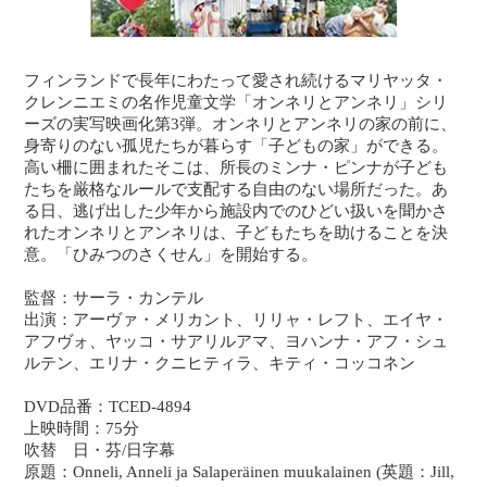
フィンランドで長年にわたって愛され続けるマリヤッタ・
クレンニエミの名作児童文学「オンネリとアンネリ」シリ
ーズの実写映画化第3弾。オンネリとアンネリの家の前に、
身寄りのない孤児たちが暮らす「子どもの家」ができる。
高い柵に囲まれたそこは、所長のミンナ・ピンナが子ども
たちを厳格なルールで支配する自由のない場所だった。あ
る日、逃げ出した少年から施設内でのひどい扱いを聞かさ
れたオンネリとアンネリは、子どもたちを助けることを決
意。「ひみつのさくせん」を開始する。
監督：サーラ・カンテル
出演：アーヴァ・メリカント、リリャ・レフト、エイヤ・
アフヴォ、ヤッコ・サアリルアマ、ヨハンナ・アフ・シュ
ルテン、エリナ・クニヒティラ、キティ・コッコネン
DVD品番：TCED-4894
上映時間：75分
吹替 日・芬/日字幕
原題：Onneli, Anneli ja Salaperäinen muukalainen (英題：Jill,