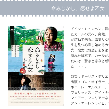
命みじかし、恋せよ乙女
ドイツ・ミュンヘン。酒
たカールの元へ、突然、
が訪ねて来る。風変りな
生を見つめ直し始めるカ
先、彼女は忽然と姿を消
訪れた日本で、カールが
たのは、驚きと悲哀と感
た・・・。
監督：ドーリス・デリエ
出演：ゴロ・オイラー、
ネローレ・エルスナー、
フェリックス・アイトナ
マイアー、フロリアーネ
アン・エーレンライヒ、