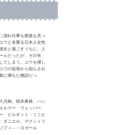
に溺れ仕事も家族も失っ
ユウと名乗る日本人女性
彼女と過ごすうちに、人
ールだったが、その矢
してしまう。ユウを捜し
ユウの祖母から知らされ
動に満ちた物語だっ
入月絢、樹木希林、ハン
エルマー・ウェッパー、
ー、ビルギット・ミニヒ
・ダニエル、マクシミリ
ゾフィ―・ロガール