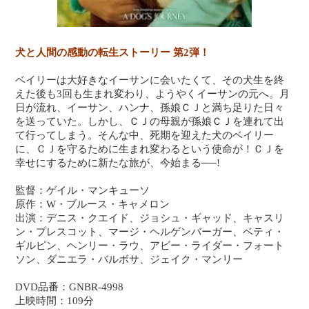
犬と人間の感動の転生ストーリー 第2弾！
ベイリーは大好きなイーサンに会いたくて、その犬生を終
えた後も3回も生まれ変わり、ようやくイーサンの元へ。月
日が流れ、イーサン、ハンナ、孫娘ＣＪと満ち足りた日々
を送っていた。しかし、ＣＪの母親が孫娘ＣＪを連れて出
て行ってしまう。そんな中、死期を迎えた犬のベイリー
に、ＣＪを守るために生まれ変わるという使命が！ＣＪを
幸せにするために新たな旅が、今始まる──!
監督：ゲイル・マンキューソ
原作：W・ブルース・キャメロン
出演：デニス・クエイド、ジョシュ・ギャッド、キャスリ
ン・プレスコット、マージ・ヘルゲンバーガー、ベティ・
ギルピン、ヘンリー・ラウ、アビー・ライダー・フォート
ソン、ダニエラ・バルボサ、ジェイク・マンリー
DVD品番：GNBR-4998
上映時間：109分