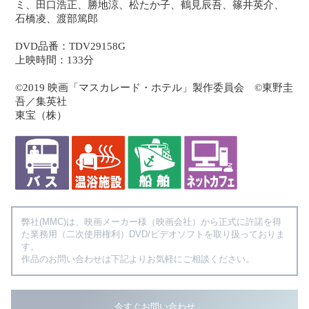
ミ、田口浩正、勝地涼、松たか子、鶴見辰吾、篠井英介、
石橋凌、渡部篤郎
DVD品番：TDV29158G
上映時間：133分
©2019 映画「マスカレード・ホテル」製作委員会 ©東野圭
吾／集英社
東宝（株）
弊社(MMC)は、映画メーカー様（映画会社）から正式に許諾を得
た業務用（二次使用権利）DVD/ビデオソフトを取り扱っておりま
す。
作品のお問い合わせは下記よりお気軽にご相談ください。
今すぐお問い合わせ