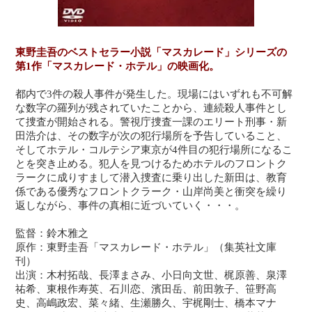
東野圭吾のベストセラー小説「マスカレード」シリーズの
第1作「マスカレード・ホテル」の映画化。
都内で3件の殺人事件が発生した。現場にはいずれも不可解
な数字の羅列が残されていたことから、連続殺人事件とし
て捜査が開始される。警視庁捜査一課のエリート刑事・新
田浩介は、その数字が次の犯行場所を予告していること、
そしてホテル・コルテシア東京が4件目の犯行場所になるこ
とを突き止める。犯人を見つけるためホテルのフロントク
ラークに成りすまして潜入捜査に乗り出した新田は、教育
係である優秀なフロントクラーク・山岸尚美と衝突を繰り
返しながら、事件の真相に近づいていく・・・。
監督：鈴木雅之
原作：東野圭吾「マスカレード・ホテル」（集英社文庫
刊）
出演：木村拓哉、長澤まさみ、小日向文世、梶原善、泉澤
祐希、東根作寿英、石川恋、濱田岳、前田敦子、笹野高
史、高嶋政宏、菜々緒、生瀬勝久、宇梶剛士、橋本マナ