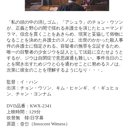
「私の頭の中の消しゴム」「アシュラ」のチョン・ウソン
が、正義と野心の間で揺れる弁護士を演じたヒューマンド
ラマ。信念を貫くことをあきらめ、現実と妥協して俗物に
なることを決めた弁護士のスノは、出世のかかった殺人事
件の弁護士に指定される。容疑者の無罪を立証するため、
唯一の目撃者の少女ジウを証人として法廷に立たせようと
するが、ジウは自閉症で意思疎通も難しい。事件当日のこ
とを聞き出すためジウと心を通わせことに努めるスノは、
次第に彼女のことを理解するようになり・・・。
監督：イ・ハン
出演：チョン・ウソン、キム・ヒャンギ、イ・ギュヒョ
ン、チャン・ヨンナム
DVD品番：KWX-2341
上映時間：129分
吹替無 韓/日字幕
原題：증인（Innocent Witness）