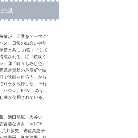
春の風
宗敏が、四季をテーマに4
バス。日常の出会いや別
季節と共に 力強くそして
構成される。①『桜咲く
ラ』③『時々もみじ色』
岡県遠賀郡の芦屋町で映
町で映画を作ろう」から
でロケを敢行した。それ
ハジ→、BENI、みゆ
下ろし曲が使用されている。
薫、池田旭広、大谷史
②齋藤なぎさ（＝LOV
、荒井敦史、岩佐真悠子
安井順平、麻木玲那、友