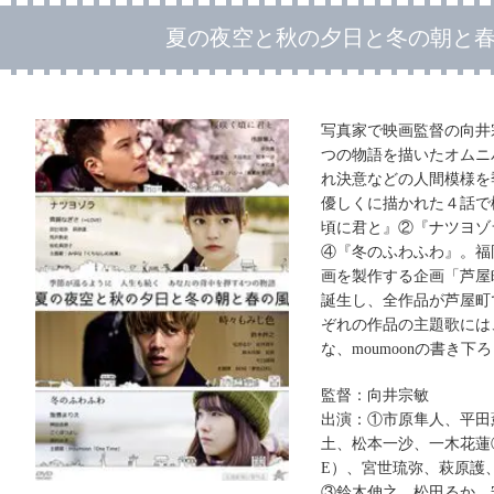
夏の夜空と秋の夕日と冬の朝と
写真家で映画監督の向井
つの物語を描いたオムニ
れ決意などの人間模様を
優しくに描かれた４話で
頃に君と』②『ナツヨゾ
④『冬のふわふわ』。福
画を製作する企画「芦屋
誕生し、全作品が芦屋町
ぞれの作品の主題歌には、
な、moumoonの書き
監督：向井宗敏
出演：①市原隼人、平田
土、松本一沙、一木花蓮
E）、宮世琉弥、萩原護
③鈴木伸之、松田るか、