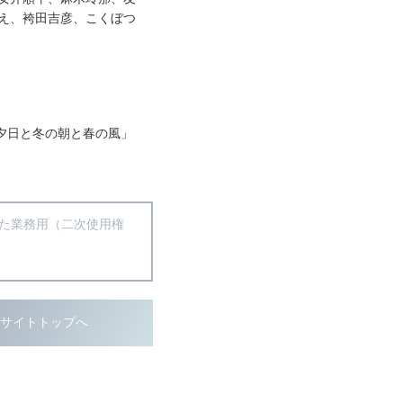
え、袴田吉彦、こくぼつ
の夕日と冬の朝と春の風」
得た業務用（二次使用権
ブサイトトップへ