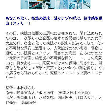
あなたを欺く、衝撃の結末！謎がナゾを呼ぶ、超体感型脱
出ミステリー！
その日、病院は仮面の凶悪犯に占拠された。閉じ込められ
たのは、一夜限りの当直医の速水と凶悪犯に撃たれた女子
大生の瞳。密室と化した病院から脱出を試みる2人は、次々
と不可解な異変に遭遇する。入院記録のない患者、警察に
通報しない院長とスタッフ、隠された病室、あるはずのな
い最新の手術室、凶悪犯の不可解な目的・・・。この病院
には、何かある――。病院≪なぞ≫の仮面に隠された、国
家をも巻き込む＜衝撃の真実＞とは!?全ての謎を解くまでこ
の病院から逃れられない、究極のノンストップ脱出ミステ
リー！
監督：木村ひさし
原作：知念実希人『仮面病棟』(実業之日本社文庫)
出演：坂口健太郎、永野芽郁、内田理央、江口のりこ、大
谷亮平、 高嶋政伸