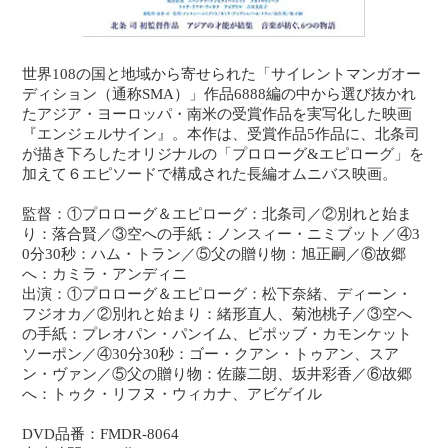
世界108の国と地域から寄せられた「サイレントマンガオー
ディション（通称SMA）」作品6888編の中から選び抜かれ
たアジア・ヨーロッパ・南米の受賞作品を実写化した映画
『エンジェルサイン』。本作は、受賞作品5作品に、北条司
が描き下ろしたオリジナルの「プロローグ&エピローグ」を
加えて６エピソードで構成された長編オムニバス映画。
監督：①プロローグ＆エピローグ：北条司／②別れと始ま
り：落合賢／③空への手紙：ノンスィー・ニミブット／④3
0分30秒：ハム・トラン／⑤父の贈り物：旭正嗣／⑥故郷
へ：カミラ・アンディニ
出演：①プロローグ＆エピローグ：松下奈緒、ディーン・
フジオカ／②別れと始まり：緒形直人、菊池桃子／③空へ
の手紙：プレオパン・パンイム、ピポッブ・カモンケット
ソーポン／④30分30秒：ゴー・クアン・トゥアン、スア
ン・ヴァン／⑤父の贈り物：佐藤二朗、坂井彩香／⑥故郷
へ：トゥク・リフヌ・ウィカナ、アビゲイル
DVD品番：FMDR-8064