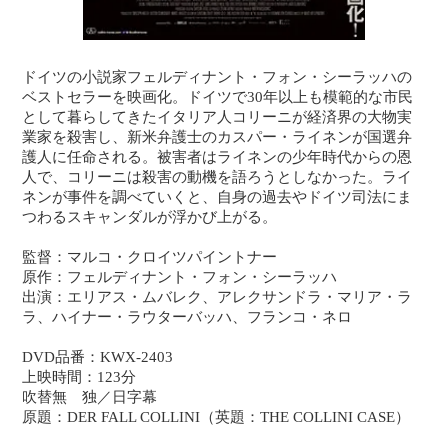
ドイツの小説家フェルディナント・フォン・シーラッハの
ベストセラーを映画化。ドイツで30年以上も模範的な市民
として暮らしてきたイタリア人コリーニが経済界の大物実
業家を殺害し、新米弁護士のカスパー・ライネンが国選弁
護人に任命される。被害者はライネンの少年時代からの恩
人で、コリーニは殺害の動機を語ろうとしなかった。ライ
ネンが事件を調べていくと、自身の過去やドイツ司法にま
つわるスキャンダルが浮かび上がる。
監督：マルコ・クロイツパイントナー
原作：フェルディナント・フォン・シーラッハ
出演：エリアス・ムバレク、アレクサンドラ・マリア・ラ
ラ、ハイナー・ラウターバッハ、フランコ・ネロ
DVD品番：KWX-2403
上映時間：123分
吹替無 独／日字幕
原題：DER FALL COLLINI（英題：THE COLLINI CASE）