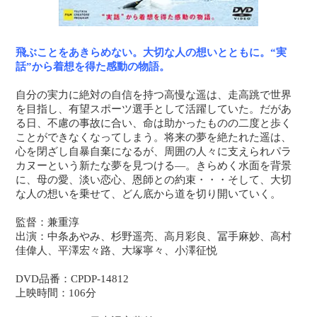
飛ぶことをあきらめない。大切な人の想いとともに。“実
話”から着想を得た感動の物語。
自分の実力に絶対の自信を持つ高慢な遥は、走高跳で世界
を目指し、有望スポーツ選手として活躍していた。だがあ
る日、不慮の事故に合い、命は助かったものの二度と歩く
ことができなくなってしまう。将来の夢を絶たれた遥は、
心を閉ざし自暴自棄になるが、周囲の人々に支えられパラ
カヌーという新たな夢を見つける―。きらめく水面を背景
に、母の愛、淡い恋心、恩師との約束・・・そして、大切
な人の想いを乗せて、どん底から道を切り開いていく。
監督：兼重淳
出演：中条あやみ、杉野遥亮、高月彩良、冨手麻妙、高村
佳偉人、平澤宏々路、大塚寧々、小澤征悦
DVD品番：CPDP-14812
上映時間：106分