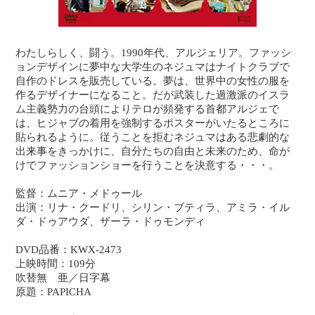
わたしらしく、闘う。1990年代、アルジェリア。ファッシ
ョンデザインに夢中な大学生のネジュマはナイトクラブで
自作のドレスを販売している。夢は、世界中の女性の服を
作るデザイナーになること。だが武装した過激派のイスラ
ム主義勢力の台頭によりテロが頻発する首都アルジェで
は、ヒジャブの着用を強制するポスターがいたるところに
貼られるように。従うことを拒むネジュマはある悲劇的な
出来事をきっかけに、自分たちの自由と未来のため、命が
けでファッションショーを行うことを決意する・・・。
監督：ムニア・メドゥール
出演：リナ・クードリ、シリン・ブティラ、アミラ・イル
ダ・ドゥアウダ、ザーラ・ドゥモンディ
DVD品番：KWX-2473
上映時間：109分
吹替無 亜／日字幕
原題：PAPICHA