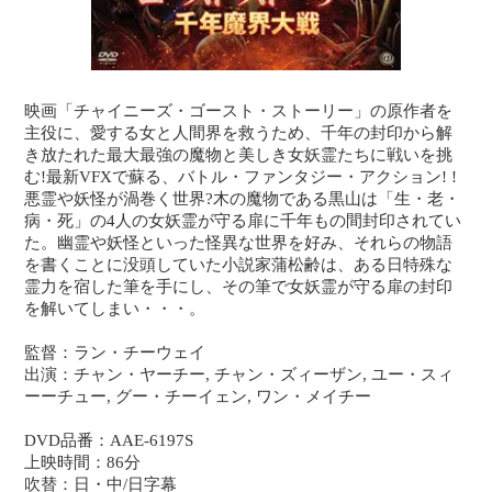
映画「チャイニーズ・ゴースト・ストーリー」の原作者を
主役に、愛する女と人間界を救うため、千年の封印から解
き放たれた最大最強の魔物と美しき女妖霊たちに戦いを挑
む!最新VFXで蘇る、バトル・ファンタジー・アクション! !
悪霊や妖怪が渦巻く世界?木の魔物である黒山は「生・老・
病・死」の4人の女妖霊が守る扉に千年もの間封印されてい
た。幽霊や妖怪といった怪異な世界を好み、それらの物語
を書くことに没頭していた小説家蒲松齢は、ある日特殊な
霊力を宿した筆を手にし、その筆で女妖霊が守る扉の封印
を解いてしまい・・・。
監督：ラン・チーウェイ
出演：チャン・ヤーチー, チャン・ズィーザン, ユー・スィ
ーーチュー, グー・チーイェン, ワン・メイチー
DVD品番：AAE-6197S
上映時間：86分
吹替：日・中/日字幕