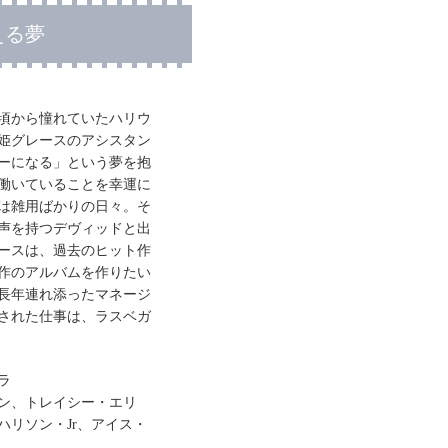
える夢
頃から憧れていたハリウ
姫グレースのアシスタン
ーになる」という夢を抱
働いていることを幸運に
は雑用ばかりの日々。そ
声を持つデヴィッドと出
ースは、過去のヒット作
作のアルバムを作りたい
長年連れ添ったマネージ
された仕事は、ラスベガ
ラ
ン、トレイシー・エリ
ハリソン・Jr、アイス・