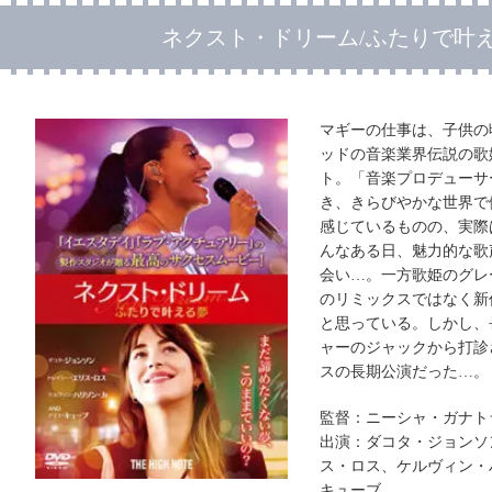
ネクスト・ドリーム/ふたりで叶
マギーの仕事は、子供の
ッドの音楽業界伝説の歌
ト。「音楽プロデューサ
き、きらびやかな世界で
感じているものの、実際
んなある日、魅力的な歌
会い…。一方歌姫のグレ
のリミックスではなく新
と思っている。しかし、
ャーのジャックから打診
スの長期公演だった…。
監督：ニーシャ・ガナト
出演：ダコタ・ジョンソ
ス・ロス、ケルヴィン・
キューブ