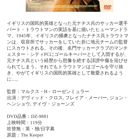
イギリスの国民的英雄となった元ナチス兵のサッカー選手
バート・トラウトマンの実話を基に描いたヒューマンドラ
マ。1945年、イギリスの捕虜となったナチス兵トラウトマ
ンは、収容所でサッカーをしていた折に地元チームの監督
にスカウトされる。その後、名門サッカークラブのマンチ
ェスター・シティFCにゴールキーパーとして入団するが、
元ナチス兵という経歴から想像を絶する誹謗中傷を浴びせ
られてしまう。それでもトラウトマンはゴールを守り抜
き、やがてイギリスの国民的英雄として敬愛されるよう
に…。
監督：マルクス・H・ローゼンミュラー
出演：デヴィッド・クロス, フレイア・メーバー, ジョン・
ヘンショウ, デイヴ・ジョーンズ
DVD品番：DZ-9881
上映時間：119分
吹替無：英・独/日字幕
原題：The Keeper