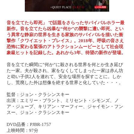
音を立てたら即死」 で話題をさらったサバイバルホラー最
新作。音を立てたら凶暴な“何か”の襲撃に遭い即死、とい
う異常な静寂の世界を生きる家族のサバイバルを描いた衝
撃作「クワイエット・プレイス」。2018年、呼吸の音さえ
恐怖に変わる緊張のアトラクションムービーとして社会現
象級ヒットを記録した。あれから3年、待望の新作が登場。
音を立てた瞬間に”何か”に殺される世界を何とか生き延び
た一家。夫が殺され、家をなくしてしまった一家は赤ん坊
と幼い子供2人を連れて、安全な場所を探すことに。しか
し、荒廃した外は想像を絶する世界と化していた・・・。
監督：ジョン・クラシンスキー
出演：エミリー・ブラント、ミリセント・シモンズ、ノ
ア・ジュープ、キリアン・マーフィー、ジャイモン・フン
スー、ジョン・クラシンスキー
DVD品番：PJBR-1757
上映時間：97分