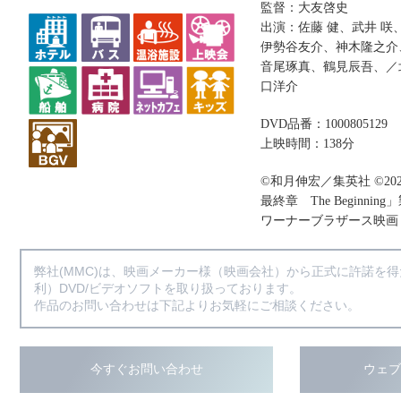
監督：大友啓史
出演：佐藤 健、武井 咲
伊勢谷友介、神木隆之介
音尾琢真、鶴見辰吾、／
口洋介
DVD品番：1000805129
上映時間：138分
©和月伸宏／集英社 ©2
最終章 The Beginnin
ワーナーブラザース映画
弊社(MMC)は、映画メーカー様（映画会社）から正式に許諾を
利）DVD/ビデオソフトを取り扱っております。
作品のお問い合わせは下記よりお気軽にご相談ください。
今すぐお問い合わせ
ウェ