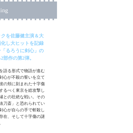
ing
ックを佐藤健主演＆大
画化し大ヒットを記録
ン「るろうに剣心」の
2部作の第2弾。
を語る形式で物語が進む
剣心が不殺の誓いを立て
彼の頬に刻まれた十字傷
するべく東京を総攻撃し
縁との壮絶な戦い。その
抜刀斎」と恐れられてい
剣心が自らの手で斬殺し
存在、そして十字傷の謎
。