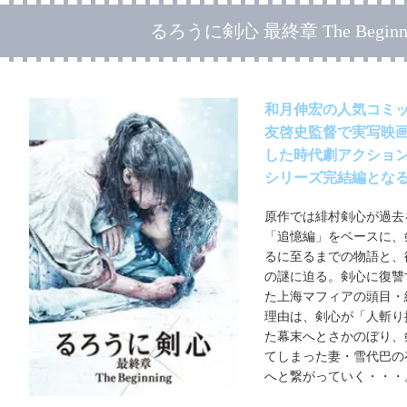
るろうに剣心 最終章 The Beginn
和月伸宏の人気コミ
友啓史監督で実写映
した時代劇アクショ
シリーズ完結編となる
原作では緋村剣心が過去
「追憶編」をベースに、
るに至るまでの物語と、
の謎に迫る。剣心に復讐
た上海マフィアの頭目・
理由は、剣心が「人斬り
た幕末へとさかのぼり、
てしまった妻・雪代巴の
へと繋がっていく・・・