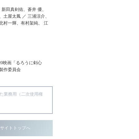
、新田真剣佑、蒼井 優、
、土屋太鳳 ／ 三浦涼介、
北村一輝、有村架純、 江
020映画「るろうに剣心
g」製作委員会
得た業務用（二次使用権
ブサイトトップへ