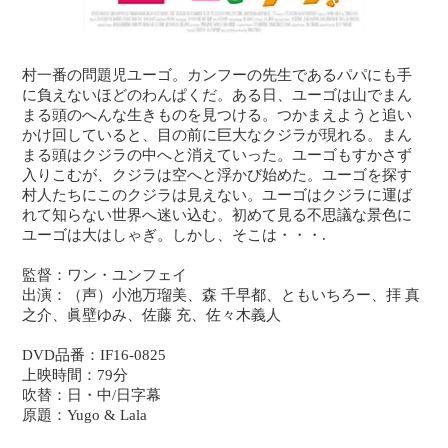
村一番の問題児ユーゴ。カンフーの先生であるパパにも手
に負えないほどのわんぱくだ。ある日、ユーゴは山でまん
まる頭のへんな生きものを見つける。つかまえようと追い
かけ回していると、目の前に巨大なクジラが現れる。まん
まる頭はクジラの中へと消えていった。ユーゴもすかさず
入りこむが、クジラは空へと浮かび始めた。ユーゴを探す
村人たちにこのクジラは見えない。ユーゴはクジラに運ば
れて知らない世界へ迷い込む。初めて見る不思議な景色に
ユーゴは大はしゃぎ。しかし、そこは・・・.
監督：ワン・ユンフェイ
出演：（声）小池万瑠美、森 千早都、ともいちろー、拝 真
之介、眞壁ゆみ、佐藤 充、佐々木義人
DVD品番：IF16-0825
上映時間：79分
吹替：日・中/日字幕
原題：Yugo & Lala