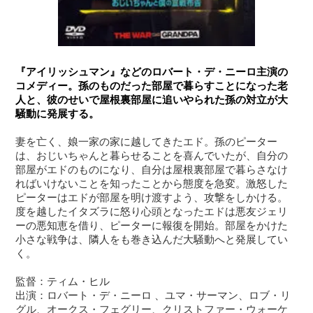
『アイリッシュマン』などのロバート・デ・ニーロ主演の
コメディー。孫のものだった部屋で暮らすことになった老
人と、彼のせいで屋根裏部屋に追いやられた孫の対立が大
騒動に発展する。
妻を亡く、娘一家の家に越してきたエド。孫のピーター
は、おじいちゃんと暮らせることを喜んでいたが、自分の
部屋がエドのものになり、自分は屋根裏部屋で暮らさなけ
ればいけないことを知ったことから態度を急変。激怒した
ピーターはエドが部屋を明け渡すよう、攻撃をしかける。
度を越したイタズラに怒り心頭となったエドは悪友ジェリ
ーの悪知恵を借り、ピーターに報復を開始。部屋をかけた
小さな戦争は、隣人をも巻き込んだ大騒動へと発展してい
く。
監督：ティム・ヒル
出演：ロバート・デ・ニーロ 、ユマ・サーマン、ロブ・リ
グル、オークス・フェグリー、クリストファー・ウォーケ