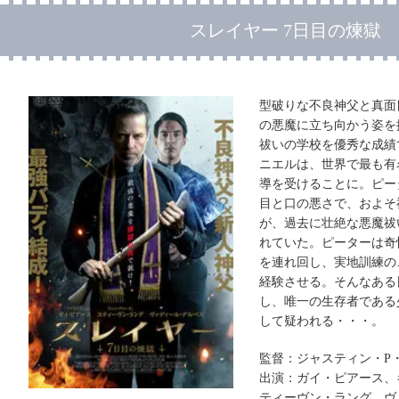
スレイヤー 7日目の煉獄
型破りな不良神父と真面
の悪魔に立ち向かう姿を
祓いの学校を優秀な成績
ニエルは、世界で最も有
導を受けることに。ピー
目と口の悪さで、およそ
が、過去に壮絶な悪魔祓
れていた。ピーターは奇
を連れ回し、実地訓練の
経験させる。そんなある
し、唯一の生存者である
して疑われる・・・。
監督：ジャスティン・P
出演：ガイ・ピアース、
ティーヴン・ラング、ヴ