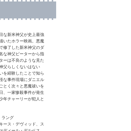
目な新米神父が史上最強
描いたホラー映画。悪魔
で修了した新米神父のダ
名な神父ピーターから指
ターは不良のような見た
神父らしくないはない
いを経験したことで知ら
怪な事件現場にダニエル
ごとく次々と悪魔祓いを
日、一家惨殺事件が発生
少年チャーリーが犯人と
・ラング
キース・デヴィッド、ス
ァディール・デルベス、