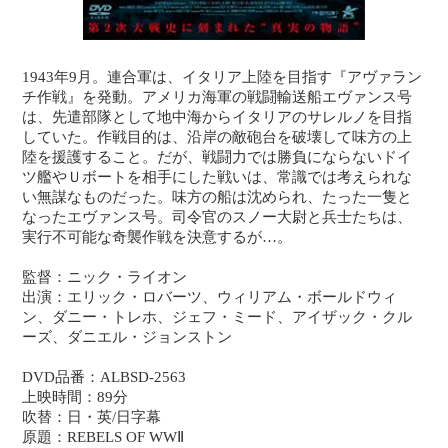
1943年9月。連合軍は、イタリア上陸を目指す『アヴァラン
チ作戦』を発動。アメリカ海軍の戦闘輸送船エヴァンス号
は、先遣部隊として地中海からイタリアのサレルノを目指
していた。作戦目的は、沿岸の敵砲台を破壊して味方の上
陸を援護すること。だが、戦闘力では勝負にならないドイ
ツ艦やＵボートを相手にした戦いは、常識では考えられな
い無謀なものだった。味方の船は沈められ、たった一隻と
なったエヴァンス号。司令官のスノー大尉と兵士たちは、
実行不可能な奇襲作戦を決意するが…。
監督：ニック・ライオン
出演：エリック・ロバーツ、ウィリアム・ボールドウィ
ン、ダニー・トレホ、ジェフ・ミード、アイザック・クル
ーズ、ダニエル・ジョンストン
DVD品番：ALBSD-2563
上映時間：89分
吹替：日・英/日字幕
原題：REBELS OF WWⅡ