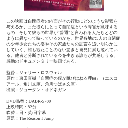
この映画は自閉症者の内面がその行動にどのような影響を
与えるか、また彼らにとって自閉症という障害が意味する
もの、そして彼らの世界が“普通”と言われる人たちとどの
ように異なって映っているのかを、世界各地の5人の自閉症
の少年少女たちの姿やその家族たちの証言を追い明らかに
していく、誰も観たことのない驚きと発見に満ち溢れてい
る。他者と分断されている今を生きる誰もが共感しうる、
感動のドキュメンタリー映画である。
監督：ジェリー・ロスウェル
原作：東田直樹『自閉症の僕が跳びはねる理由』（エスコ
アール、角川文庫、角川つばさ文庫）
出演：ジョーダン・オドネガン
DVD品番：DABR-5789
上映時間：82分
吹替：日・英/日字幕
原題：The Reason I Jump