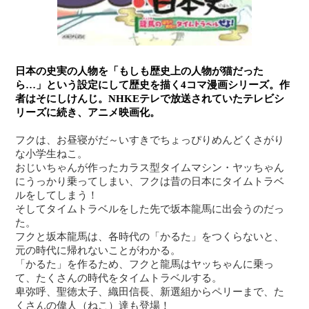
日本の史実の人物を「もしも歴史上の人物が猫だった
ら…」という設定にして歴史を描く4コマ漫画シリーズ。作
者はそにしけんじ。NHKEテレで放送されていたテレビシ
リーズに続き、アニメ映画化。
フクは、お昼寝がだ～いすきでちょっぴりめんどくさがり
な小学生ねこ。
おじいちゃんが作ったカラス型タイムマシン・ヤッちゃん
にうっかり乗ってしまい、フクは昔の日本にタイムトラベ
ルをしてしまう！
そしてタイムトラベルをした先で坂本龍馬に出会うのだっ
た。
フクと坂本龍馬は、各時代の「かるた」をつくらないと、
元の時代に帰れないことがわかる。
「かるた」を作るため、フクと龍馬はヤッちゃんに乗っ
て、たくさんの時代をタイムトラベルする。
卑弥呼、聖徳太子、織田信長、新選組からペリーまで、た
くさんの偉人（ねこ）達も登場！