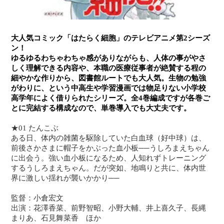
大人気コミック「はたらく細胞」のテレビアニメ第2シーズ
ン！
ゆるゆるわちゃわちゃ感がありながらも、人体の事がやさ
しく理解できる内容や、本職の医療従事者が絶賛する程の
細やかな作りから、図書館ルートでも大人気。生物の勉強
がわりに、という中高生や学習漫画では物足りない小学校
高学年によく借りられたシリーズ。全4巻編成ですが各巻ご
とに完結する構成なので、単巻導入でも大丈夫です。
★01 たんこぶ
ある日、体内の雑菌を駆除していた白血球（好中球）は、
前後さかさまに帽子をかぶった血小板──うしろまえちゃん
に出会う。強い血小板になるため、人知れずトレーニング
するうしろまえちゃん。だが突如、地鳴りと共に、体内世
界に激しい揺れが襲いかかり──
監督：小倉宏文
出演：花澤香菜、前野智昭、小野大輔、井上喜久子、長縄
まりあ、石見舞菜香 ほか