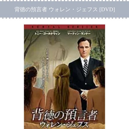
背徳の預言者 ウォレン・ジェフス [DVD]