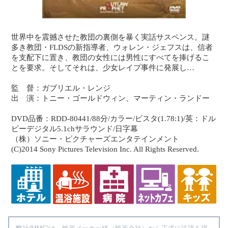
世界中を震撼させた教団の裏側を暴く実話サスペンス。謎
多き教団・FLDSの新指導者、ウォレン・ジェフスは、信者
を支配下に置き、教団の女性には男性にすべてを捧げるこ
とを要求。そしてそれは、少女レイプ事件に発展し…
監 督：ガブリエル・レンジ
出 演：トニー・ゴールドウィン、マーティン・ランドー
DVD品番：RDD-80441/88分/カラー/ビスタ(1.78:1)/英：ドル
ビーデジタル5.1chサラウンド/日字幕
（株）ソニー・ピクチャーズエンタテインメント
(C)2014 Sony Pictures Television Inc. All Rights Reserved.