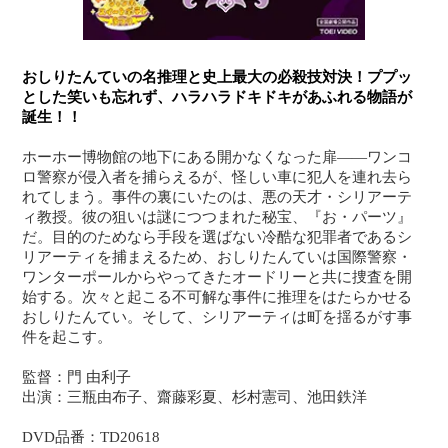
おしりたんていの名推理と史上最大の必殺技対決！ププッ
とした笑いも忘れず、ハラハラドキドキがあふれる物語が
誕生！！
ホーホー博物館の地下にある開かなくなった扉――ワンコ
ロ警察が侵入者を捕らえるが、怪しい車に犯人を連れ去ら
れてしまう。事件の裏にいたのは、悪の天才・シリアーテ
ィ教授。彼の狙いは謎につつまれた秘宝、『お・パーツ』
だ。目的のためなら手段を選ばない冷酷な犯罪者であるシ
リアーティを捕まえるため、おしりたんていは国際警察・
ワンターポールからやってきたオードリーと共に捜査を開
始する。次々と起こる不可解な事件に推理をはたらかせる
おしりたんてい。そして、シリアーティは町を揺るがす事
件を起こす。
監督：門 由利子
出演：三瓶由布子、齋藤彩夏、杉村憲司、池田鉄洋
DVD品番：TD20618