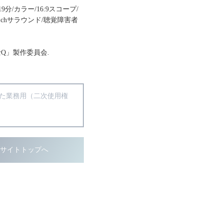
119分/カラー/16:9スコープ/
1chサラウンド/聴覚障害者
士Q」製作委員会.
得た業務用（二次使用権
ブサイトトップへ