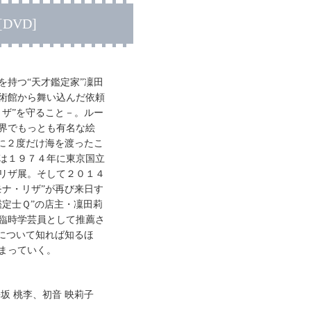
DVD]
を持つ“天才鑑定家”凜田
術館から舞い込んだ依頼
リザ”を守ること－。ルー
界でもっとも有名な絵
でに２度だけ海を渡ったこ
は１９７４年に東京国立
リザ展。そして２０１４
モナ・リザ”が再び来日す
鑑定士Ｑ”の店主・凜田莉
臨時学芸員として推薦さ
”について知れば知るほ
まっていく。
坂 桃李、初音 映莉子