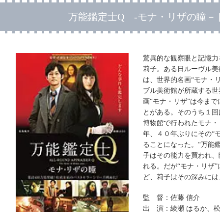
万能鑑定士Q -モナ・リザの瞳－ [
驚異的な観察眼と記憶力
莉子。ある日ルーヴル美
は、世界的名画“モナ・
ブル美術館が所蔵する世
画“モナ・リザ”は今ま
とがある。そのうち１回
博物館で行われたモナ・
年、４０年ぶりにその“
ることになった。“万能
子はその能力を買われ、
れる。だが“モナ・リザ
ど、莉子はその深みには
監 督：佐藤 信介
出 演：綾瀬 はるか、松