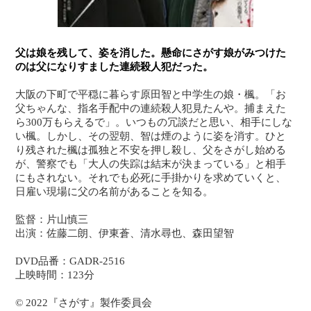
父は娘を残して、姿を消した。懸命にさがす娘がみつけた
のは父になりすました連続殺人犯だった。
大阪の下町で平穏に暮らす原田智と中学生の娘・楓。「お
父ちゃんな、指名手配中の連続殺人犯見たんや。捕まえた
ら300万もらえるで」。いつもの冗談だと思い、相手にしな
い楓。しかし、その翌朝、智は煙のように姿を消す。ひと
り残された楓は孤独と不安を押し殺し、父をさがし始める
が、警察でも「大人の失踪は結末が決まっている」と相手
にもされない。それでも必死に手掛かりを求めていくと、
日雇い現場に父の名前があることを知る。
監督：片山慎三
出演：佐藤二朗、伊東蒼、清水尋也、森田望智
DVD品番：GADR-2516
上映時間：123分
© 2022『さがす』製作委員会