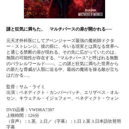
謎と狂気に満ちた、 マルチバースの扉が開かれる──
元天才外科医にしてアベンジャーズ最強の魔術師ドクタ
ー・ストレンジ。彼の前に、今いる現実とは異なる世界へ
と通じる禁断の扉が現れる。その先に広がっていたのは、
無限の可能性が存在する、“マルチバース”と呼ばれる無数
のパラレルワールド――。この謎と狂気に満ちた世界から
の新たな脅威が人類に迫る中、最凶の魔術を操る敵が立ち
はだかる…。
監督：サム・ライミ
出演：ベネディクト・カンバーバッチ、エリザベス・オル
セン、キウェテル・イジョフォー、ベネディクト・ウォン
DVD品番：VWDRA7387
上映時間：126分
（音声）：1.英、2.日／（字幕）：1.日 2.英 3.日本語吹替用
字幕