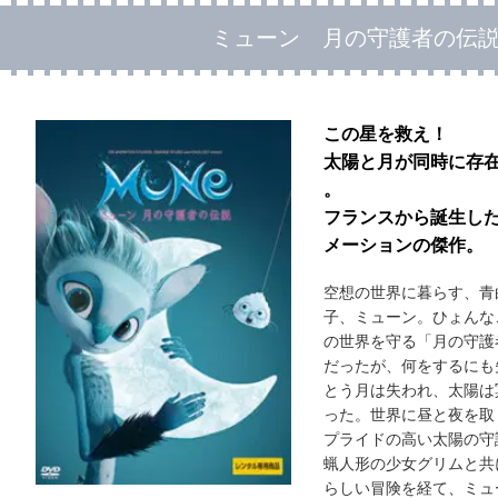
ミューン 月の守護者の伝
この星を救え！
太陽と月が同時に存在
。
フランスから誕生し
メーションの傑作。
空想の世界に暮らす、青
子、ミューン。ひょんな
の世界を守る「月の守護
だったが、何をするにも
とう月は失われ、太陽は
った。世界に昼と夜を取
プライドの高い太陽の守
蝋人形の少女グリムと共
らしい冒険を経て、ミュ