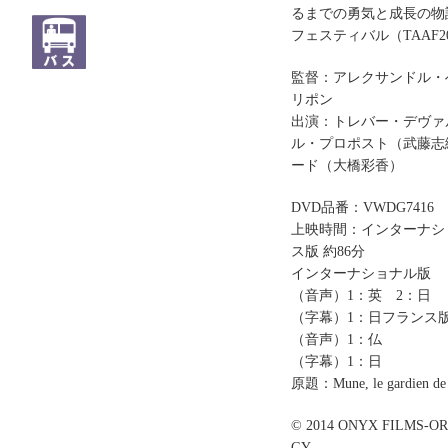
るまでの勇気と成長の物
フェスティバル（TAAF
監督：アレクサンドル・
リポン
出演：トレバー・デヴァ
ル・プロポスト（武藤志
ード（大橋彩香）
DVD品番：VWDG7416
上映時間：インターナショ
ス版 約86分
インターナショナル版
（音声）1：英 2
：日
（字幕）1
：日フランス
（音声）1
：仏
（字幕）1
：日
原題：Mune, le gardien de 
© 2014 ONYX FILMS-O
GY