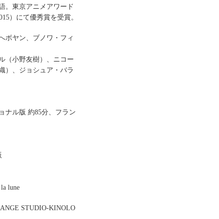
語。東京アニメアワード
2015）にて優秀賞を受賞。
へボヤン、ブノワ・フィ
ル（小野友樹）、ニコー
織）、ジョシュア・バラ
ナル版 約85分、フラン
版
la lune
RANGE STUDIO-KINOLO