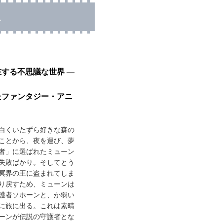
説
する不思議な世界 ―
たファンタジー・アニ
白くいたずら好きな森の
ことから、夜を運び、夢
者」に選ばれたミューン
失敗ばかり。そしてとう
冥界の王に盗まれてしま
り戻すため、ミューンは
護者ソホーンと、か弱い
に旅に出る。これは素晴
ーンが伝説の守護者とな