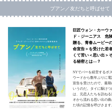
プアン／友だちと呼ばせて
巨匠ウォン・カーウァ
ド・ジーニアス 危
贈る、青春ムービー
命宣告＞を受けた若
くて苦い＜思い出＞
る秘密とは―？
NYでバーを経営するボ
ウードから数年ぶりに電
宣告を受けたので、最期
いうのだ。タイに駆けつ
は、元恋人たちを訪ねる
オから流れる思い出の曲
た頃の記憶を呼びさます