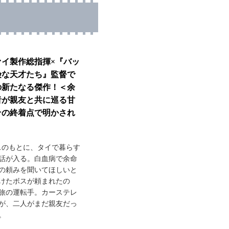
イ製作総指揮×『バッ
険な天才たち』監督で
の新たなる傑作！＜余
者が親友と共に巡る甘
その終着点で明かされ
スのもとに、タイで暮らす
話が入る。白血病で余命
の頼みを聞いてほしいと
けたボスが頼まれたの
旅の運転手。カーステレ
が、二人がまだ親友だっ
。