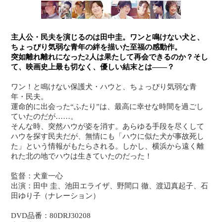
主人公・民夫を演じるのは田中圭。ワンと鳴けない犬と、
ちょっぴり気弱な青年の絆を描いた至福の感動作。
突如離れ離れになった2人は果たして再会できるのか？そし
て、映画史上最も切なく、優しい結末とは――？
ワン！と鳴けない保護犬・ハウと、ちょっぴり気弱な青
年・民夫。
運命的に出会った“ふたり”は、最高に幸せな時間を過ごし
ていたのだが……。
そんな時、突然ハウが姿を消す。あらゆる手段を尽くして
ハウを探す民夫だが、無情にも「ハウに似た犬が事故死し
た」という情報がもたらされる。しかし、横浜から遠く離
れた北の地でハウは生きていたのだった！
監督：犬童一心
出演：田中 圭
、池田エライザ
、野間口 徹
、渡辺真起子、石
田ゆり子（ナレーション）
DVD品番：80DRJ30208