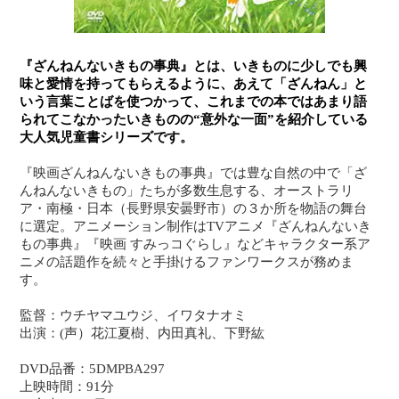
『ざんねんないきもの事典』とは、いきものに少しでも興
味と愛情を持ってもらえるように、あえて「ざんねん」と
いう言葉ことばを使つかって、これまでの本ではあまり語
られてこなかったいきものの“意外な一面”を紹介している
大人気児童書シリーズです。
『映画ざんねんないきもの事典』では豊な自然の中で「ざ
んねんないきもの」たちが多数生息する、オーストラリ
ア・南極・日本（長野県安曇野市）の３か所を物語の舞台
に選定。アニメーション制作はTVアニメ『ざんねんないき
もの事典』『映画 すみっコぐらし』などキャラクター系ア
ニメの話題作を続々と手掛けるファンワークスが務めま
す。
監督：ウチヤマユウジ、イワタナオミ
出演：(声）花江夏樹、内田真礼、下野紘
DVD品番：5DMPBA297
上映時間：91分