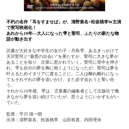
不朽の名作「耳をすませば」が、清野菜名×松坂桃李W主演
で実写映画化！
あれから10年―大人になった雫と聖司、ふたりの新たな物
語が動き出す
読書が大好きな中学生の女の子・月島雫。あるきっかけで
天沢聖司と“最悪の出会い”を果たすが、聖司に大きな夢が
あることを知り、次第に惹かれていく。聖司に背中を押さ
れ、雫も自分の夢を胸に抱くようになったが、聖司は夢を
叶えるためイタリアに渡ることに。二人は離れ離れになっ
てもそれぞれの夢を追いかけ、また必ず会おうと誓い合
う。
それから10年後。雫は、児童書の編集者として出版社で働
きながら夢を追い続けていたが、思うようにいかずもがい
ていた。
監督：平川 雄一朗
出演：清野菜名、松坂桃李、山田裕貴、内田理央