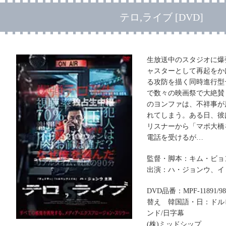
テロ,ライブ [DVD]
生放送中のスタジオに爆
ャスターとして再起をか
る攻防を描く同時進行型
で数々の映画祭で大絶賛
のヨンファは、不祥事が
れてしまう。ある日、彼
リスナーから「マポ大橋
電話を受けるが…
監督・脚本：キム・ビョ
出演：ハ・ジョンウ、イ
DVD品番：MPF-11891/
替え 韓国語・日：ドルビ
ンド/日字幕
(株)ミッドシップ