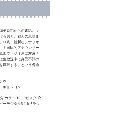
弾テロ犯からの電話。キ
ける男と、犯人の息詰ま
テロ劇！斬新なシナリオ
！！国民的アナウンサー
原因でラジオ局に左遷さ
は生放送中に身元不詳の
を爆破する」という脅迫
ンウ
・ギョンヨン
98分/カラー/16：9ビスタ/吹
ーデジタル5.1chサラウ