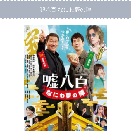
嘘八百 なにわ夢の陣