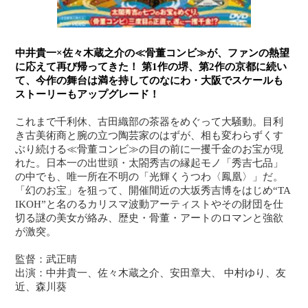
中井貴一×佐々木蔵之介の≪骨董コンビ≫が、ファンの熱望
に応えて再び帰ってきた！ 第1作の堺、第2作の京都に続い
て、今作の舞台は満を持してのなにわ・大阪でスケールも
ストーリーもアップグレード！
これまで千利休、古田織部の茶器をめぐって大騒動。目利
き古美術商と腕の立つ陶芸家のはずが、相も変わらずくす
ぶり続ける≪骨董コンビ≫の目の前に一攫千金のお宝が現
れた。日本一の出世頭・太閤秀吉の縁起モノ「秀吉七品」
の中でも、唯一所在不明の「光輝くうつわ〈鳳凰〉」だ。
「幻のお宝」を狙って、開催間近の大坂秀吉博をはじめ“TA
IKOH”と名のるカリスマ波動アーティストやその財団を仕
切る謎の美女が絡み、歴史・骨董・アートのロマンと強欲
が激突。
監督：武正晴
出演：中井貴一、佐々木蔵之介、安田章大、 中村ゆり、友
近、森川葵